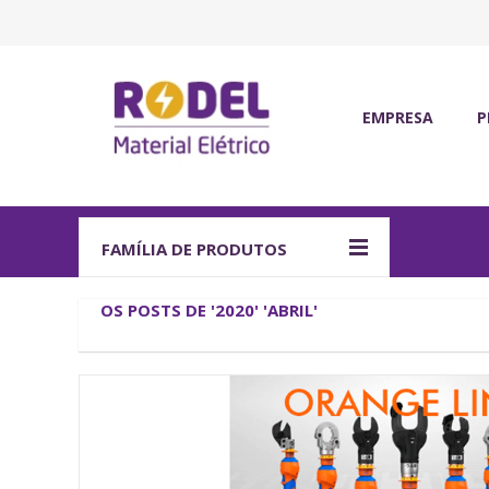
EMPRESA
P
Quem somos
Ma
Certificações
Of
Qualidade, ambiente
IO
FAMÍLIA DE PRODUTOS
Política de Recurso
So
OS POSTS DE '2020' 'ABRIL'
Fegime
Fa
Grupo Três60
C