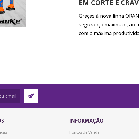
EM CORTE E CRA
Distribuição de Energia
Graças à nova linha ORAN
Eletrónica, Informática e
segurança máxima e, ao m
Telecomunicações
com a máxima produtivida
Energias renováveis
Iluminação
Máquinas e Ferramentas
Material de Instalação
OS
INFORMAÇÃO
icas
Pontos de Venda